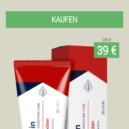
KAUFEN
78 €
39 €