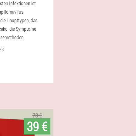
sten Infektionen ist
pillomavirus.
 die Haupttypen, das
isiko, die Symptome
osemethoden.
23
78 €
39 €