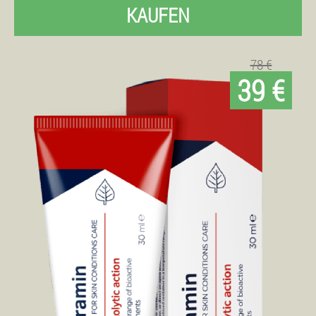
KAUFEN
78 €
39 €