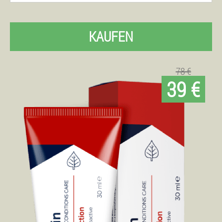
KAUFEN
78 €
39 €