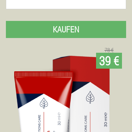
KAUFEN
78 €
39 €