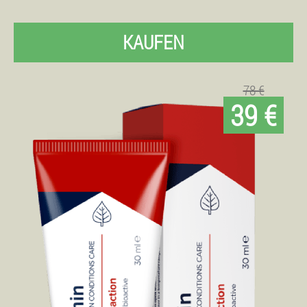
KAUFEN
78 €
39 €