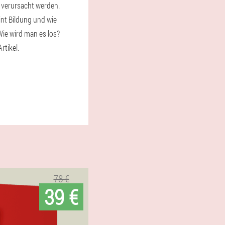
 verursacht werden.
nt Bildung und wie
Wie wird man es los?
rtikel.
78 €
39 €