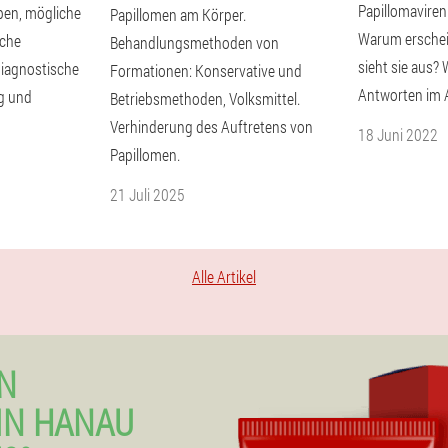
Papillomaviren
ypen, mögliche
Papillomen am Körper.
Warum erschei
sche
Behandlungsmethoden von
sieht sie aus? 
diagnostische
Formationen: Konservative und
Antworten im A
g und
Betriebsmethoden, Volksmittel.
Verhinderung des Auftretens von
18 Juni 2022
Papillomen.
21 Juli 2025
Alle Artikel
N
IN HANAU