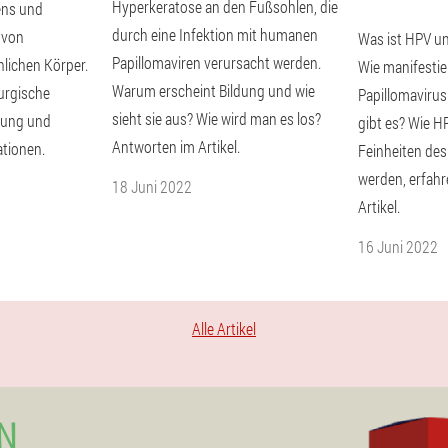
Hyperkeratose an den Fußsohlen, die
ens und
durch eine Infektion mit humanen
 von
Was ist HPV un
Papillomaviren verursacht werden.
lichen Körper.
Wie manifesti
Warum erscheint Bildung und wie
urgische
Papillomaviru
sieht sie aus? Wie wird man es los?
lung und
gibt es? Wie H
Antworten im Artikel.
tionen.
Feinheiten des
werden, erfahr
18 Juni 2022
Artikel.
16 Juni 2022
Alle Artikel
N