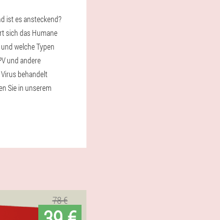
d ist es ansteckend?
ert sich das Humane
s und welche Typen
PV und andere
 Virus behandelt
en Sie in unserem
78 €
39 €