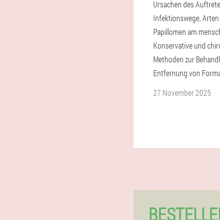
Ursachen des Auftret
Infektionswege, Arten
Papillomen am mensch
Konservative und chir
Methoden zur Behand
Entfernung von Forma
27 November 2025
BESTELLE