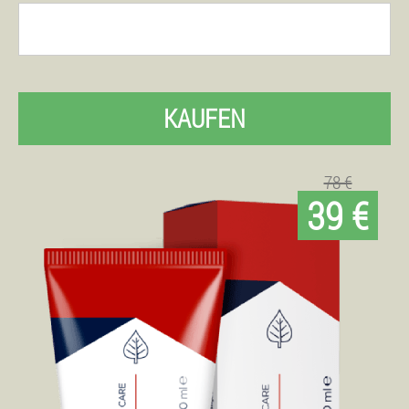
KAUFEN
78 €
39 €