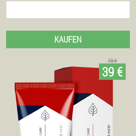
KAUFEN
78 €
39 €