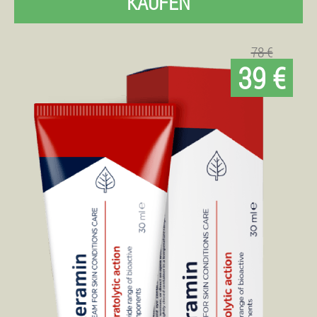
KAUFEN
78 €
39 €