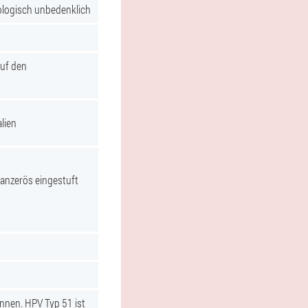
ologisch unbedenklich
uf den
lien
kanzerös eingestuft
nnen. HPV Typ 51 ist