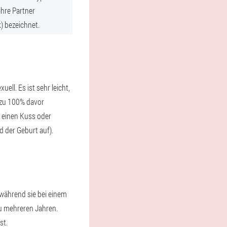
ihre Partner
) bezeichnet.
ll. Es ist sehr leicht,
t zu 100% davor
h einen Kuss oder
 der Geburt auf).
 während sie bei einem
zu mehreren Jahren.
st.