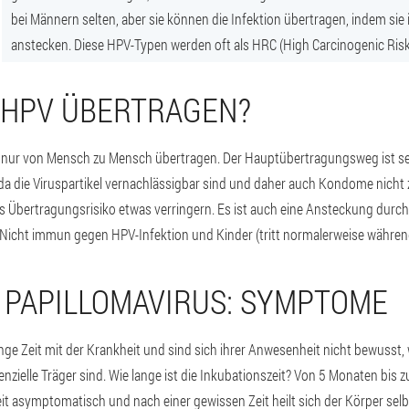
bei Männern selten, aber sie können die Infektion übertragen, indem sie 
anstecken. Diese HPV-Typen werden oft als HRC (High Carcinogenic Risk
 HPV ÜBERTRAGEN?
 nur von Mensch zu Mensch übertragen. Der Hauptübertragungsweg ist sexue
n, da die Viruspartikel vernachlässigbar sind und daher auch Kondome nich
s Übertragungsrisiko etwas verringern. Es ist auch eine Ansteckung durc
Nicht immun gegen HPV-Infektion und Kinder (tritt normalerweise während
PAPILLOMAVIRUS: SYMPTOME
nge Zeit mit der Krankheit und sind sich ihrer Anwesenheit nicht bewusst,
nzielle Träger sind. Wie lange ist die Inkubationszeit? Von 5 Monaten bis 
eit asymptomatisch und nach einer gewissen Zeit heilt sich der Körper selb