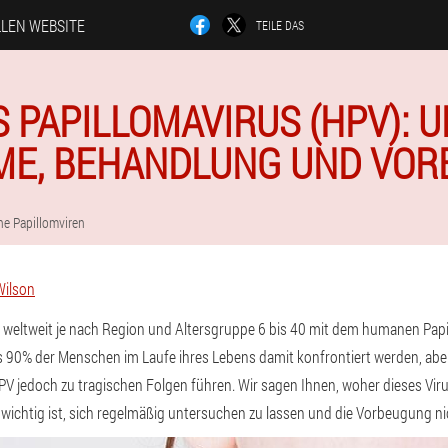
LLEN WEBSITE
TEILE DAS
PAPILLOMAVIRUS (HPV): 
E, BEHANDLUNG UND VO
e Papillomviren
Wilson
weltweit je nach Region und Altersgruppe 6 bis 40 mit dem humanen Papill
0% der Menschen im Laufe ihres Lebens damit konfrontiert werden, aber v
HPV jedoch zu tragischen Folgen führen. Wir sagen Ihnen, woher dieses Vi
wichtig ist, sich regelmäßig untersuchen zu lassen und die Vorbeugung ni